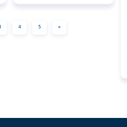
3
4
5
»